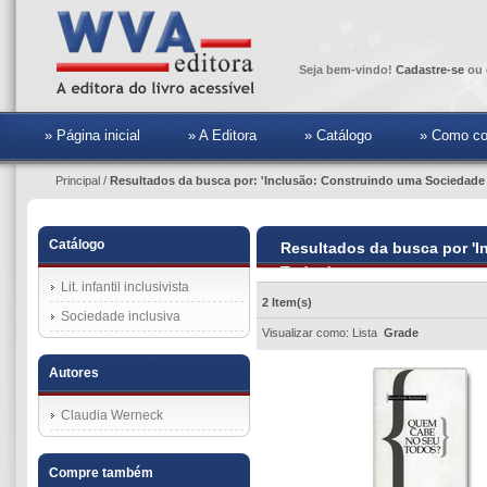
Seja bem-vindo!
Cadastre-se
ou 
» Página inicial
» A Editora
» Catálogo
» Como co
Principal
/
Resultados da busca por: 'Inclusão: Construindo uma Sociedade
Catálogo
Resultados da busca por '
Todos'
Lit. infantil inclusivista
2 Item(s)
Sociedade inclusiva
Visualizar como:
Lista
Grade
Autores
Claudia Werneck
Compre também