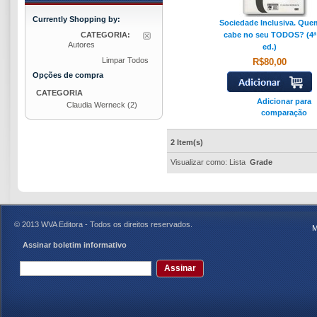
Currently Shopping by:
Sociedade Inclusiva. Que
CATEGORIA:
cabe no seu TODOS? (4ª
Autores
ed.)
Limpar Todos
R$80,00
Opções de compra
CATEGORIA
Adicionar para
Claudia Werneck
(2)
comparação
2 Item(s)
Visualizar como:
Lista
Grade
© 2013 WVA Editora - Todos os direitos reservados.
M
Assinar boletim informativo
Assinar