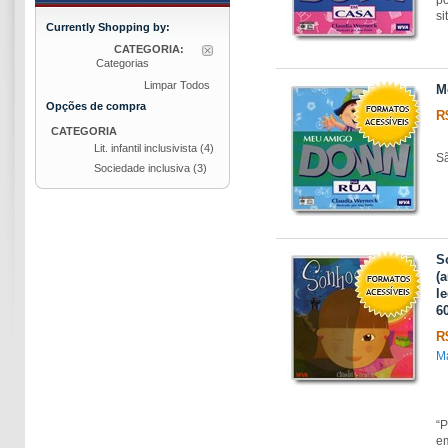
si
Currently Shopping by:
CATEGORIA:
Categorias
Limpar Todos
M
Opções de compra
R
CATEGORIA
Lit. infantil inclusivista
(4)
Sã
Sociedade inclusiva
(3)
S
(
l
60
R
Ma
“P
e