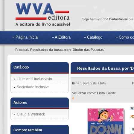
Seja bem-vindo!
Cadastre-se
ou 
» Página inicial
» A Editora
» Catálogo
» Como co
Principal
/
Resultados da busca por: 'Direito das Pessoas'
Catálogo
Resultados da busca por 'D
Lit. infantil inclusivista
Itens 1 para 5 de 7 total
P
Sociedade inclusiva
Visualizar como:
Lista
Grade
Autores
M
Claudia Werneck
R
Hi
Compre também
po