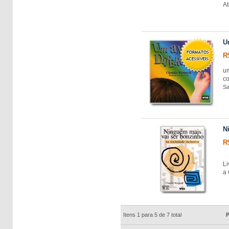
At
U
R
u
co
Sa
N
R
Li
a
Itens 1 para 5 de 7 total
P