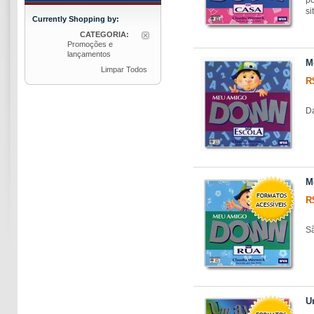
si
Currently Shopping by:
CATEGORIA:
Promoções e
lançamentos
M
Limpar Todos
R
Da
M
R
Sã
U