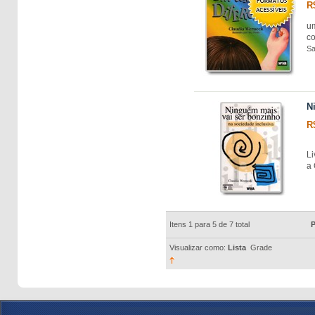
R
u
co
Sa
N
R
Li
a
Itens 1 para 5 de 7 total
P
Visualizar como:
Lista
Grade