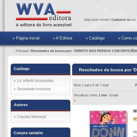
Seja bem-vindo!
Cadastre-se
ou 
» Página inicial
» A Editora
» Catálogo
» Como co
Principal
/
Resultados da busca por: 'DIREITO DAS PESSOA COM DEFICIÊN
Catálogo
Resultados da busca por 
Lit. infantil inclusivista
Itens 1 para 5 de 7 total
P
Sociedade inclusiva
Visualizar como:
Lista
Grade
Autores
M
Claudia Werneck
R
Hi
Compre também
po