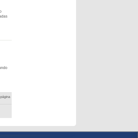
o
cadas
gundo
 página