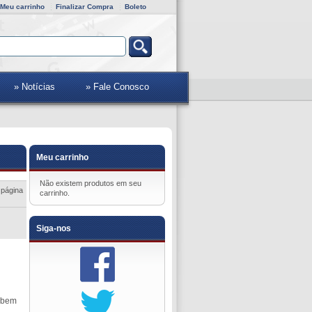
Meu carrinho
Finalizar Compra
Boleto
» Notícias
» Fale Conosco
Meu carrinho
Não existem produtos em seu
 página
carrinho.
Siga-nos
e bem