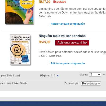
R$47,00
Esgotado
um menino que não entende bem por que seu amig
com síndrome de Down enfrenta situações tão deli
Saiba mais
|
Adicionar para comparação
Ninguém mais vai ser bonzinho
R$75,00
Adicionar ao carrinho
Livro básico para entender sociedade inclusiva se
a ONU.
Saiba mais
|
Adicionar para comparação
por
Mostrar
1 para 5 de 7 total
Página:
1
2
izar como:
Lista
Grade
Ordenar por