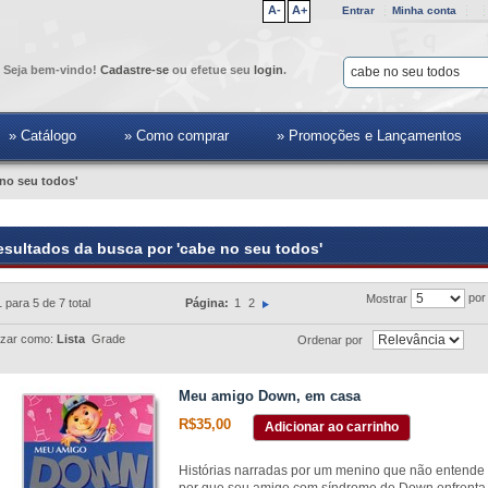
A-
A+
Entrar
Minha conta
Seja bem-vindo!
Cadastre-se
ou efetue seu
login
.
» Catálogo
» Como comprar
» Promoções e Lançamentos
 no seu todos'
esultados da busca por 'cabe no seu todos'
por
Mostrar
1 para 5 de 7 total
Página:
1
2
izar como:
Lista
Grade
Ordenar por
Meu amigo Down, em casa
R$35,00
Adicionar ao carrinho
Histórias narradas por um menino que não entend
por que seu amigo com síndrome de Down enfrenta