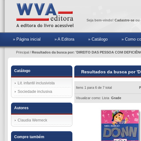
Seja bem-vindo!
Cadastre-se
ou 
» Página inicial
» A Editora
» Catálogo
» Como co
Principal
/
Resultados da busca por: 'DIREITO DAS PESSOA COM DEFICIÊN
Catálogo
Resultados da busca por 
Lit. infantil inclusivista
Itens 1 para 6 de 7 total
P
Sociedade inclusiva
Visualizar como:
Lista
Grade
Autores
Claudia Werneck
Compre também