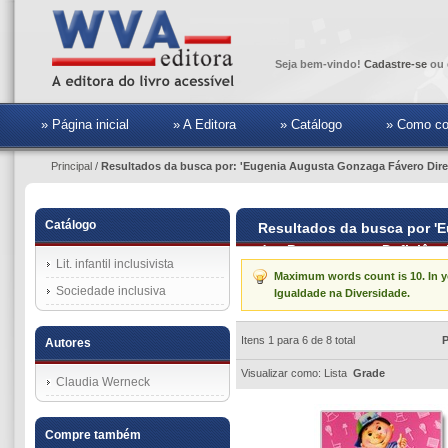
Seja bem-vindo!
Cadastre-se
ou 
» Página inicial
» A Editora
» Catálogo
» Como co
Principal
/
Resultados da busca por: 'Eugenia Augusta Gonzaga Fávero Direit
Catálogo
Resultados da busca por '
das Pessoas com Deficiênci
Lit. infantil inclusivista
Maximum words count is 10. In yo
Sociedade inclusiva
Igualdade na Diversidade.
Itens 1 para 6 de 8 total
P
Autores
Visualizar como:
Lista
Grade
Claudia Werneck
Compre também