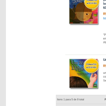
l
60
R
Ma
“P
e
At
U
R
u
co
Sa
Itens 1 para 5 de 8 total
P