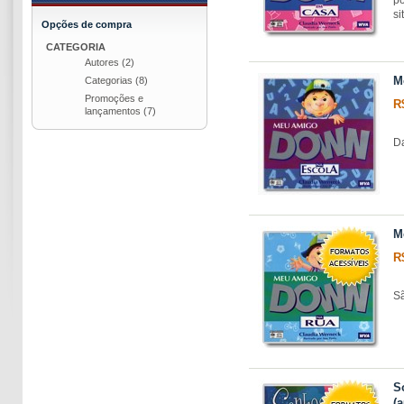
si
Opções de compra
CATEGORIA
Autores
(2)
M
Categorias
(8)
Promoções e
R
lançamentos
(7)
Da
M
R
Sã
S
(