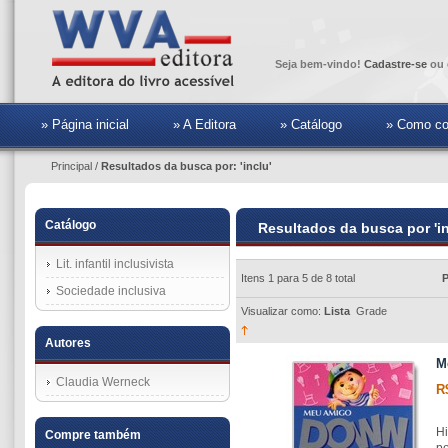
Seja bem-vindo!
Cadastre-se
ou 
» Página inicial
» A Editora
» Catálogo
» Como co
Principal
/
Resultados da busca por: 'inclu'
Catálogo
Resultados da busca por 'in
Lit. infantil inclusivista
Itens 1 para 5 de 8 total
P
Sociedade inclusiva
Visualizar como:
Lista
Grade
Autores
M
Claudia Werneck
R
Hi
Compre também
po