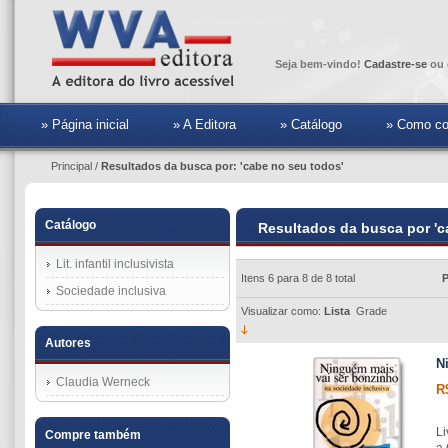
Seja bem-vindo!
Cadastre-se
ou 
» Página inicial
» A Editora
» Catálogo
» Como co
Principal
/
Resultados da busca por: 'cabe no seu todos'
Catálogo
Resultados da busca por 'c
Lit. infantil inclusivista
Itens 6 para 8 de 8 total
P
Sociedade inclusiva
Visualizar como:
Lista
Grade
Autores
N
Claudia Werneck
R
Li
Compre também
a