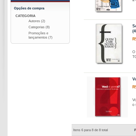
Opções de compra
CATEGORIA
Autores
(2)
S
Categorias
(8)
(4
Promoções e
lançamentos
(7)
R
O 
T
V
R
Vo
o 
Itens 6 para 8 de 8 total
P