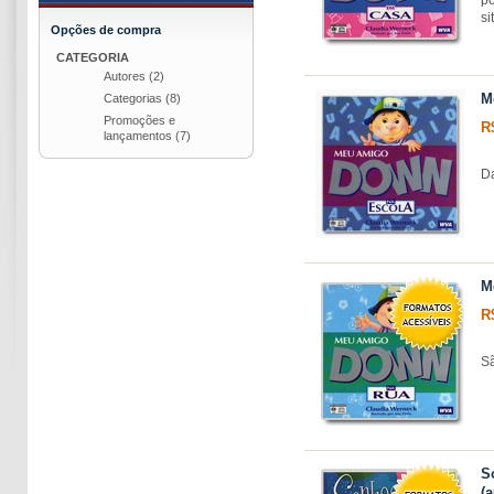
si
Opções de compra
CATEGORIA
Autores
(2)
M
Categorias
(8)
Promoções e
R
lançamentos
(7)
Da
M
R
Sã
S
(