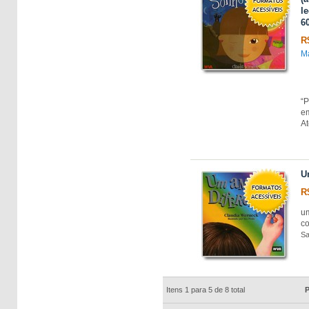
l
60
R
Ma
“P
e
At
U
R
u
co
Sa
Itens 1 para 5 de 8 total
P