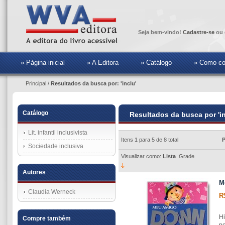
Seja bem-vindo!
Cadastre-se
ou 
» Página inicial
» A Editora
» Catálogo
» Como co
Principal
/
Resultados da busca por: 'inclu'
Catálogo
Resultados da busca por 'in
Lit. infantil inclusivista
Itens 1 para 5 de 8 total
P
Sociedade inclusiva
Visualizar como:
Lista
Grade
Autores
M
Claudia Werneck
R
Hi
Compre também
po