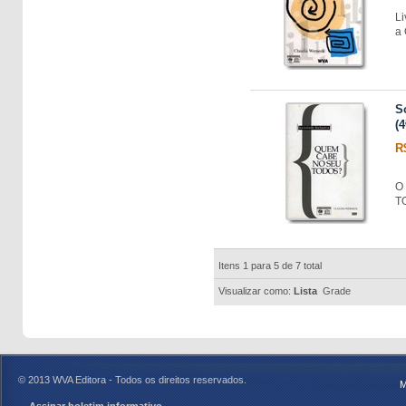
Li
a
S
(4
R
O 
T
Itens 1 para 5 de 7 total
Visualizar como:
Lista
Grade
© 2013 WVA Editora - Todos os direitos reservados.
M