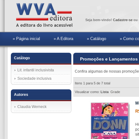
Seja bem-vindo!
Cadastre-se
ou 
» Página inicial
» A Editora
» Catálogo
» Como co
Catálogo
Promoções e Lançamentos
Lit. infantil inclusivista
Confira algumas de nossas promoçõe
Sociedade inclusiva
Itens 1 para 5 de 7 total
Visualizar como:
Lista
Grade
Autores
M
Claudia Werneck
R
Hi
po
si