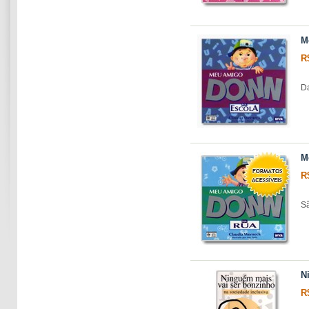
M
R
Da
M
R
Sã
N
R