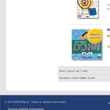
Li
a
M
R
Sã
Itens 1 para 5 de 7 total
Visualizar como:
Lista
Grade
© 2013 WVA Editora - Todos os direitos reservados.
M
Assinar boletim informativo