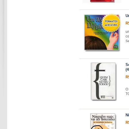
U
R
u
co
Sa
S
(4
R
O 
T
N
R