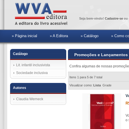
Seja bem-vindo!
Cadastre-se
ou 
» Página inicial
» A Editora
» Catálogo
» Como co
Catálogo
Promoções e Lançamentos
Lit. infantil inclusivista
Confira algumas de nossas promoçõe
Sociedade inclusiva
Itens 1 para 5 de 7 total
Visualizar como:
Lista
Grade
Autores
V
Claudia Werneck
R
Vo
o 