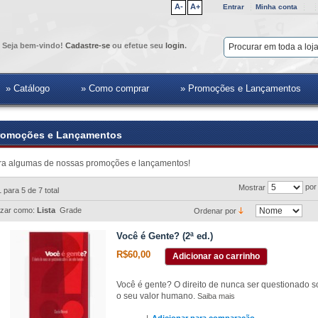
A-
A+
Entrar
Minha conta
Seja bem-vindo!
Cadastre-se
ou efetue seu
login
.
» Catálogo
» Como comprar
» Promoções e Lançamentos
romoções e Lançamentos
ra algumas de nossas promoções e lançamentos!
por
Mostrar
1 para 5 de 7 total
izar como:
Lista
Grade
Ordenar por
Você é Gente? (2ª ed.)
R$60,00
Adicionar ao carrinho
Você é gente? O direito de nunca ser questionado s
o seu valor humano.
Saiba mais