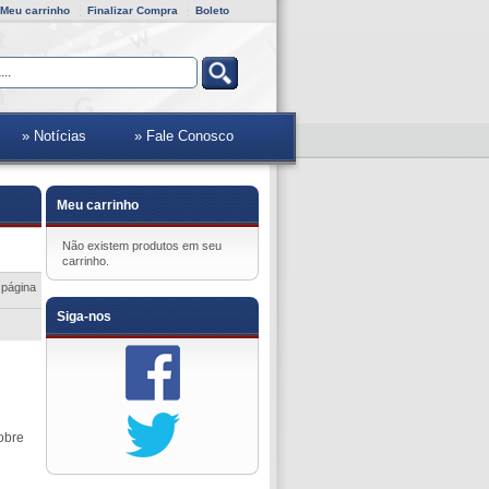
Meu carrinho
Finalizar Compra
Boleto
» Notícias
» Fale Conosco
Meu carrinho
Não existem produtos em seu
carrinho.
 página
Siga-nos
obre