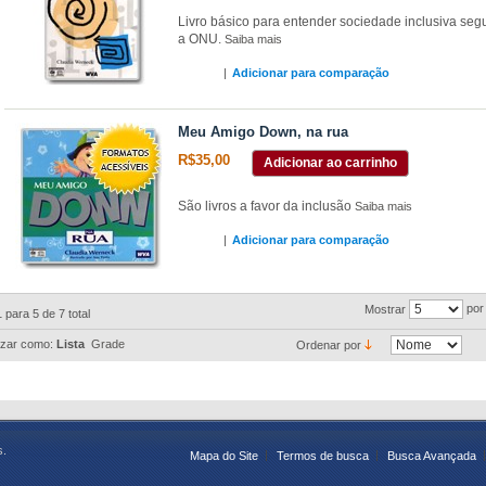
Livro básico para entender sociedade inclusiva se
a ONU.
Saiba mais
|
Adicionar para comparação
Meu Amigo Down, na rua
R$35,00
Adicionar ao carrinho
São livros a favor da inclusão
Saiba mais
|
Adicionar para comparação
por
Mostrar
1 para 5 de 7 total
izar como:
Lista
Grade
Ordenar por
s.
Mapa do Site
Termos de busca
Busca Avançada