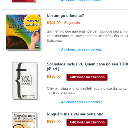
|
Adicionar para comparação
Um amigo diferente?
R$47,00
Esgotado
um menino que não entende bem por que seu amig
com síndrome de Down enfrenta situações tão deli
Saiba mais
|
Adicionar para comparação
Sociedade Inclusiva. Quem cabe no seu TO
(4ª ed.)
R$80,00
Adicionar ao carrinho
O livro instiga o leitor a refletir sobre o uso da palav
TODOS
Saiba mais
|
Adicionar para comparação
Ninguém mais vai ser bonzinho
R$75,00
Adicionar ao carrinho