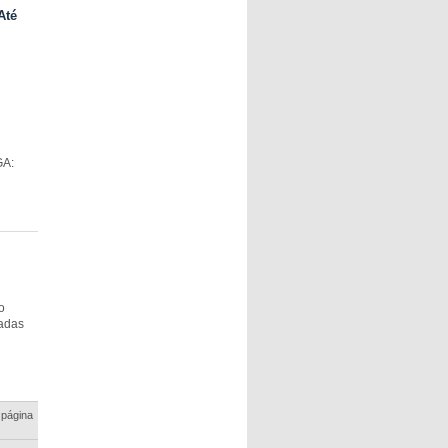
Até
GA:
o
cadas
 página