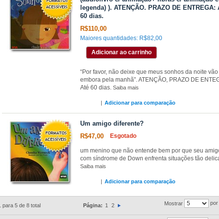
legenda) ). ATENÇÃO. PRAZO DE ENTREGA: 
60 dias.
R$110,00
Maiores quantidades:
R$82,00
Adicionar ao carrinho
“Por favor, não deixe que meus sonhos da noite vão
embora pela manhã”. ATENÇÃO, PRAZO DE ENTE
Até 60 dias.
Saiba mais
|
Adicionar para comparação
Um amigo diferente?
R$47,00
Esgotado
um menino que não entende bem por que seu amig
com síndrome de Down enfrenta situações tão deli
Saiba mais
|
Adicionar para comparação
por
Mostrar
1 para 5 de 8 total
Página:
1
2