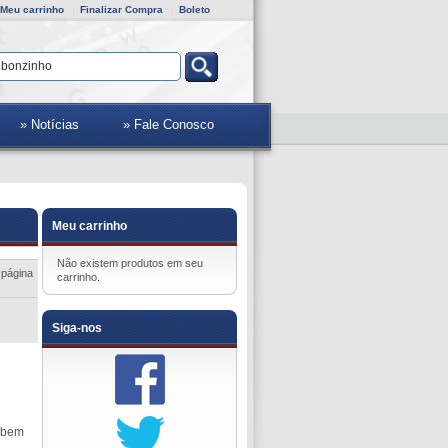
Meu carrinho
Finalizar Compra
Boleto
» Notícias
» Fale Conosco
Meu carrinho
Não existem produtos em seu
 página
carrinho.
Siga-nos
e bem