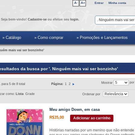
A-
A+
Entrar
Minha conta
Seja bem-vindo!
Cadastre-se
ou efetue seu
login
.
» Catálogo
» Como comprar
» Promoções e Lançamentos
guém mais vai ser bonzinho'
esultados da busca por '. Ninguém mais vai ser bonzinho'
por
Mostrar
1 para 5 de 8 total
Página:
1
2
izar como:
Lista
Grade
Ordenar por
Meu amigo Down, em casa
R$35,00
Adicionar ao carrinho
Histórias narradas por um menino que não entend
por que seu amigo com síndrome de Down enfrenta