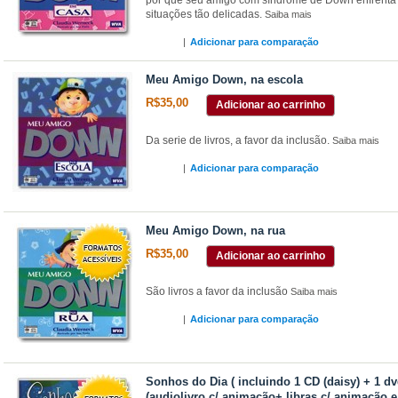
situações tão delicadas.
Saiba mais
|
Adicionar para comparação
Meu Amigo Down, na escola
R$35,00
Adicionar ao carrinho
Da serie de livros, a favor da inclusão.
Saiba mais
|
Adicionar para comparação
Meu Amigo Down, na rua
R$35,00
Adicionar ao carrinho
São livros a favor da inclusão
Saiba mais
|
Adicionar para comparação
Sonhos do Dia ( incluindo 1 CD (daisy) + 1 d
(audiolivro c/ animação+ libras c/ animação e