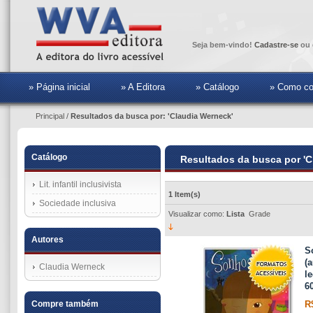
Seja bem-vindo!
Cadastre-se
ou 
» Página inicial
» A Editora
» Catálogo
» Como co
Principal
/
Resultados da busca por: 'Claudia Werneck'
Catálogo
Resultados da busca por 'C
Lit. infantil inclusivista
1 Item(s)
Sociedade inclusiva
Visualizar como:
Lista
Grade
Autores
S
(
Claudia Werneck
l
60
R
Compre também