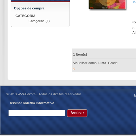
Ma
Opções de compra
CATEGORIA
Categorias
(1)
“P
e
At
1 Item(s)
Visualizar como:
Lista
Grade
© 2013 WVA Editora - Todos os direitos reservados.
M
Assinar boletim informativo
Assinar