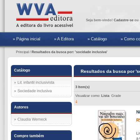
Seja bem-vindo!
Cadastre-se
ou 
» Página inicial
» A Editora
» Catálogo
» Como co
Principal
/
Resultados da busca por: 'socidade inclusiva'
Catálogo
Resultados da busca por 's
Lit. infantil inclusivista
3 Item(s)
Sociedade inclusiva
Visualizar como:
Lista
Grade
Autores
N
Claudia Werneck
R
Li
Compre também
a