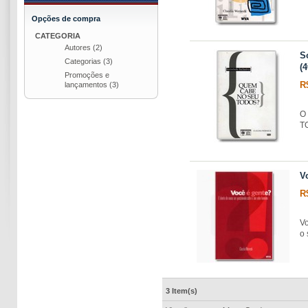
Opções de compra
CATEGORIA
Autores
(2)
S
Categorias
(3)
(4
Promoções e
R
lançamentos
(3)
O 
T
V
R
Vo
o 
3 Item(s)