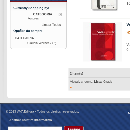
T
Currently Shopping by:
CATEGORIA:
Autores
V
Limpar Todos
Opções de compra
R
CATEGORIA
Claudia Werneck
(2)
Vo
o 
2 Item(s)
Visualizar como:
Lista
Grade
© 2013 WVA Editora - Todos os direitos reservados.
M
Assinar boletim informativo
Assinar