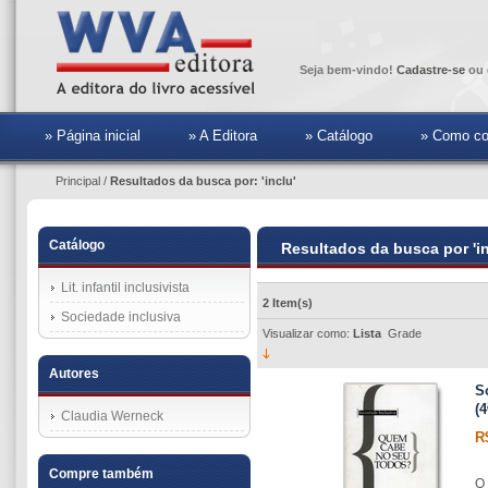
Seja bem-vindo!
Cadastre-se
ou 
» Página inicial
» A Editora
» Catálogo
» Como co
Principal
/
Resultados da busca por: 'inclu'
Catálogo
Resultados da busca por 'in
Lit. infantil inclusivista
2 Item(s)
Sociedade inclusiva
Visualizar como:
Lista
Grade
Autores
S
(4
Claudia Werneck
R
Compre também
O 