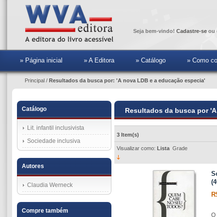
Seja bem-vindo!
Cadastre-se
ou 
» Página inicial
» A Editora
» Catálogo
» Como co
Principal
/
Resultados da busca por: 'A nova LDB e a educação especia'
Catálogo
Resultados da busca por 'A
Lit. infantil inclusivista
3 Item(s)
Sociedade inclusiva
Visualizar como:
Lista
Grade
Autores
S
(4
Claudia Werneck
R
Compre também
O 