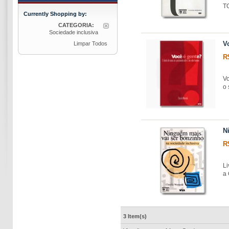
T
Currently Shopping by:
CATEGORIA:
Sociedade inclusiva
V
Limpar Todos
R
Vo
o 
N
R
Li
a
3 Item(s)