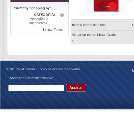
Currently Shopping by:
CATEGORIA:
Promoções e
lançamentos
Itens 6 para 6 de 6 total
P
Limpar Todos
Visualizar como:
Lista
Grade
© 2013 WVA Editora - Todos os direitos reservados.
M
Assinar boletim informativo
Assinar