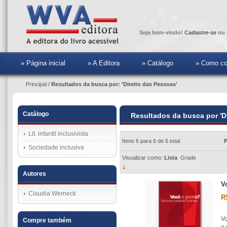
Seja bem-vindo!
Cadastre-se
ou 
» Página inicial
» A Editora
» Catálogo
» Como co
Principal
/
Resultados da busca por: 'Direito das Pessoas'
Catálogo
Resultados da busca por 'D
Lit. infantil inclusivista
Itens 6 para 6 de 6 total
P
Sociedade inclusiva
Visualizar como:
Lista
Grade
Autores
V
Claudia Werneck
R
Vo
Compre também
o 