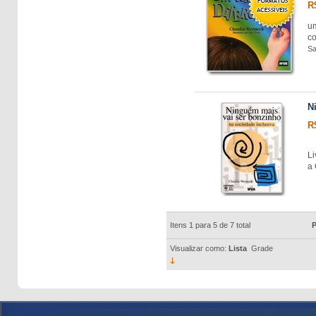
R
u
co
Sa
N
R
Li
a
Itens 1 para 5 de 7 total
P
Visualizar como:
Lista
Grade