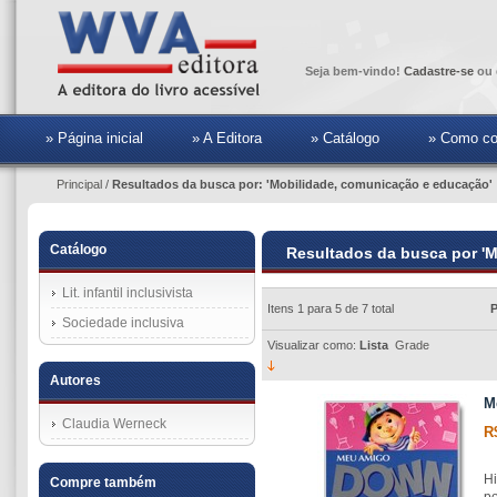
Seja bem-vindo!
Cadastre-se
ou 
» Página inicial
» A Editora
» Catálogo
» Como co
Principal
/
Resultados da busca por: 'Mobilidade, comunicação e educação'
Catálogo
Resultados da busca por '
Lit. infantil inclusivista
Itens 1 para 5 de 7 total
P
Sociedade inclusiva
Visualizar como:
Lista
Grade
Autores
M
Claudia Werneck
R
Hi
Compre também
po