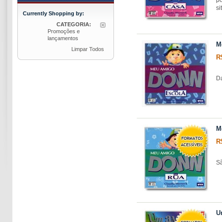
si
Currently Shopping by:
CATEGORIA:
Promoções e
lançamentos
M
Limpar Todos
R
Da
M
R
Sã
U