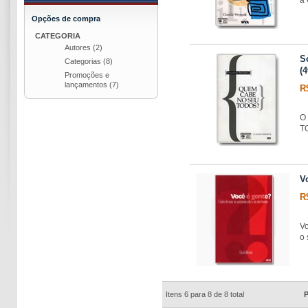
Opções de compra
CATEGORIA
Autores
(2)
S
Categorias
(8)
(4
Promoções e
lançamentos
(7)
R
O 
T
V
R
Vo
o 
Itens 6 para 8 de 8 total
P