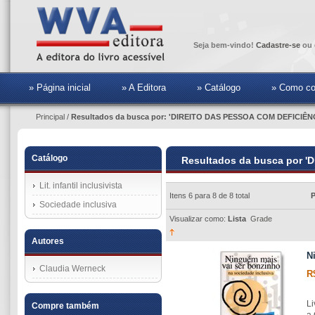
Seja bem-vindo!
Cadastre-se
ou 
» Página inicial
» A Editora
» Catálogo
» Como co
Principal
/
Resultados da busca por: 'DIREITO DAS PESSOA COM DEFICIÊN
Catálogo
Resultados da busca por 
Lit. infantil inclusivista
Itens 6 para 8 de 8 total
P
Sociedade inclusiva
Visualizar como:
Lista
Grade
Autores
N
Claudia Werneck
R
Li
Compre também
a