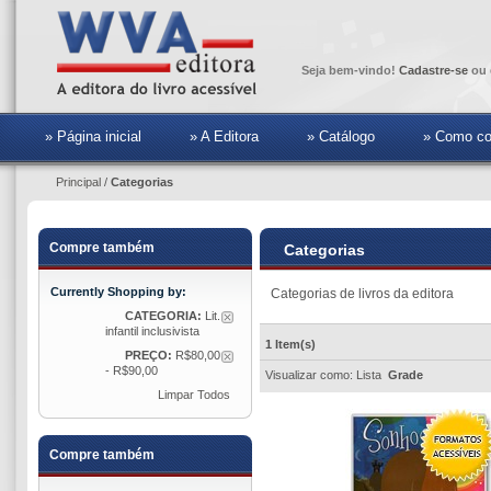
Seja bem-vindo!
Cadastre-se
ou 
» Página inicial
» A Editora
» Catálogo
» Como co
Principal
/
Categorias
Compre também
Categorias
Currently Shopping by:
Categorias de livros da editora
CATEGORIA:
Lit.
infantil inclusivista
1 Item(s)
PREÇO:
R$80,00
- R$90,00
Visualizar como:
Lista
Grade
Limpar Todos
Compre também