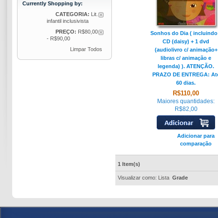
Currently Shopping by:
CATEGORIA:
Lit.
infantil inclusivista
PREÇO:
R$80,00
Sonhos do Dia ( incluindo
- R$90,00
CD (daisy) + 1 dvd
Limpar Todos
(audiolivro c/ animação+
libras c/ animação e
legenda) ). ATENÇÃO.
PRAZO DE ENTREGA: At
60 dias.
R$110,00
Maiores quantidades:
R$82,00
Adicionar para
comparação
1 Item(s)
Visualizar como:
Lista
Grade