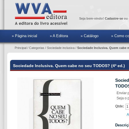
Seja bem-vindo!
Cadastre-se
ou 
» Página inicial
» A Editora
» Catálogo
» Como co
Principal
/
Categorias
/
Sociedade inclusiva
/
Sociedade Inclusiva. Quem cabe 
Sociedade Inclusiva. Quem cabe no seu TODOS? (4ª ed.)
Socied
TODOS?
Enviar 
Seja o p
Qtde:
A
Descriç