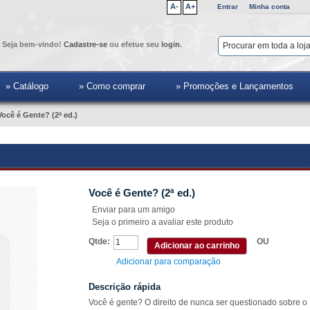
A-
A+
Entrar
Minha conta
Seja bem-vindo!
Cadastre-se
ou efetue seu
login
.
» Catálogo
» Como comprar
» Promoções e Lançamentos
Você é Gente? (2ª ed.)
Você é Gente? (2ª ed.)
Enviar para um amigo
Seja o primeiro a avaliar este produto
Qtde:
OU
Adicionar ao carrinho
Adicionar para comparação
Descrição rápida
Você é gente? O direito de nunca ser questionado sobre o