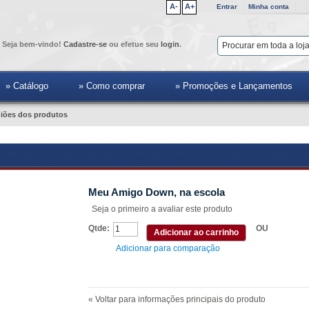
A-
A+
Entrar
Minha conta
Seja bem-vindo!
Cadastre-se
ou efetue seu
login
.
» Catálogo
» Como comprar
» Promoções e Lançamentos
iões dos produtos
Meu Amigo Down, na escola
Seja o primeiro a avaliar este produto
Qtde:
OU
Adicionar ao carrinho
Adicionar para comparação
«
Voltar para informações principais do produto