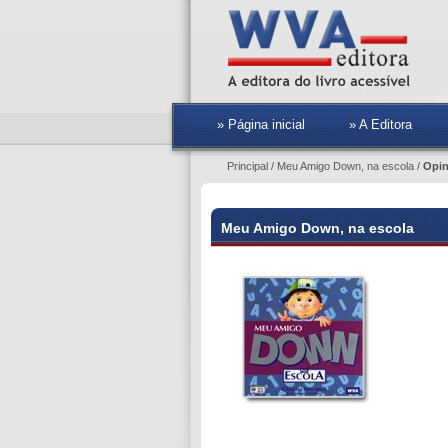
» Página inicial
» A Editora
Principal
/
Meu Amigo Down, na escola
/
Opin
Meu Amigo Down, na escola